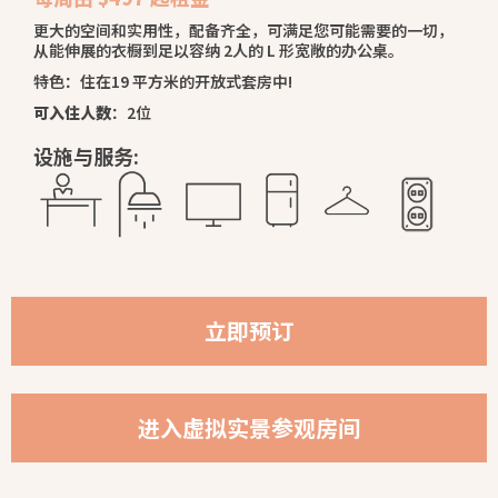
房
更大的空间和实用性，配备齐全，可满足您可能需要的一切，
屋
从能伸展的衣橱到足以容纳 2人的 L 形宽敞的办公桌。
会
特色：住在19 平方米的开放式套房中!
是
 student?
什
联
可入住人数
：2位
么
络
设施与服务:
样
我
子？
们
填
写
以
有问
下
题
表
们有兴
吗？
格，
立即预订
在下
解更
安
面的
排
我们乐
表格
我
中留
你服务
们
言以
进入虚拟实景参观房间
的
告知
访
我
问。
们。