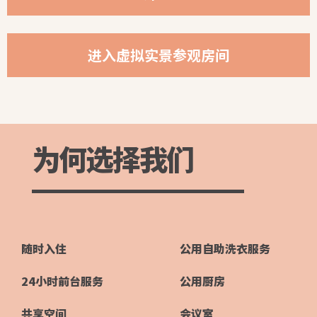
进入虚拟实景参观房间
为何选择我们
随时入住
公用自助洗衣服务
24小时前台服务
公用厨房
共享空间
会议室