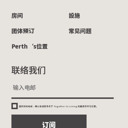
房间
設施
团体预订
常见问题
Perth‘s位置
联络我们
提供你的电邮，确认接收更多关于 Together Co-Living 的最新资讯与优惠。
订阅