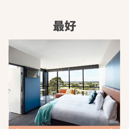
房间
我
们
的
最好
团
社区
队
将
与
您
设施
联
系
以
确
认
餐饮美食
您
的
访
问。
优惠
选
择
您
类别