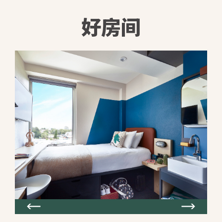
更好
提供你的电邮，确认接收更多关于 Together Co-
好房间
Living 的最新资讯与优惠。
最好
最好的阳台套房
提供你的电邮，确认接收更多关于 Together Co-
Living 的最新资讯与优惠。
按此预订
*填写此表格不会确认您的预订。 您的预
订将由我们的预订团队确认。