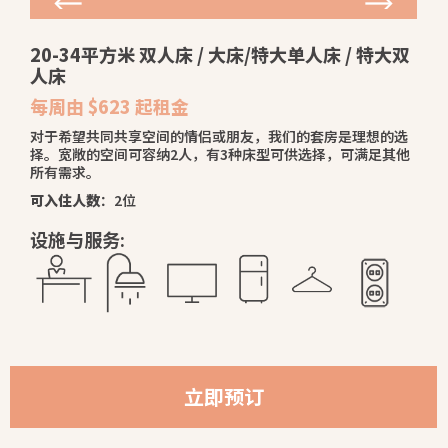
聯絡我們
的
日
房间
期
20-34平方米 双人床 / 大床/特大单人床 / 特大双
和
人床
时
好
每周由 $623 起租金
间
好
对于希望共同共享空间的情侣或朋友，我们的套房是理想的选
好的阳台
择。宽敞的空间可容纳2人，有3种床型可供选择，可满足其他
房
205 Bell Street, Preston
所有需求。
体预订
VIC 3072 Australia
可入住人数
：2位
+61 3 9485 0100
你的电
设施与服务:
Hello@togethercoliving.com
确认接收
关于
提供你的
her Co-
电邮，
ng 的最新
确认接收
与优惠。
更多关于
填
Together
写
此预订
Co-
资
Living 的
最新资讯
料
立即预订
与优惠。
表格不会确认您
 您的预订将由
预订团队确认。