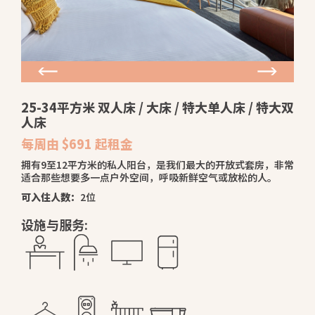
的
Together
Co-
申
Living 的
最新资讯
请
与优惠。
25-34平方米 双人床 / 大床 / 特大单人床 / 特大双
人床
每周由 $691 起租金
拥有9至12平方米的私人阳台，是我们最大的开放式套房，非常
适合那些想要多一点户外空间，呼吸新鲜空气或放松的人。
可入住人数：
2位
设施与服务: