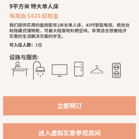
9平方米 特大单人床
每周由 $420 起租金
我们提供实用的套房配有2米长单人床，43吋智能电视，梳妆台
和隐藏式储物柜，可最大程度地利用空间。非常适合想要经济
实惠的生活解决方案的学生。
可入住人数：
1位
设施与服务:
立即预订
进入虚拟实景参观房间