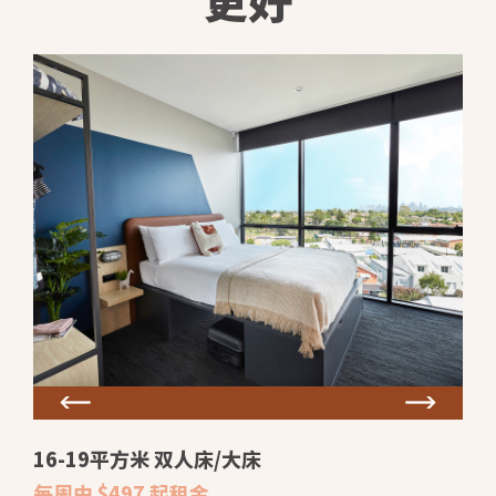
申
请
参
观
好
奇
您
的
下
16-19平方米 双人床/大床
一
所
每周由 $497 起租金