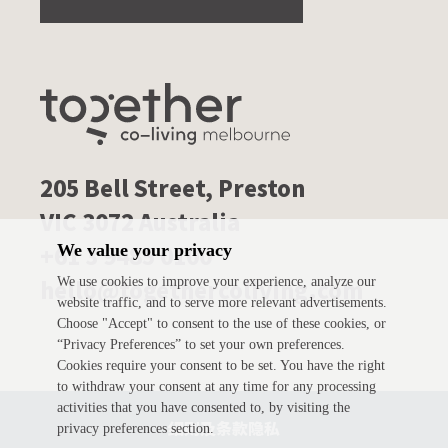
205 Bell Street, Preston
VIC 3072 Australia
+61 3 9485 0100
We value your privacy
hello@togethercoliving.com
We use cookies to improve your experience, analyze our
website traffic, and to serve more relevant advertisements.
Choose "Accept" to consent to the use of these cookies, or
“Privacy Preferences” to set your own preferences.
Cookies require your consent to be set. You have the right
to withdraw your consent at any time for any processing
activities that you have consented to, by visiting the
细则及条款隐私
privacy preferences section.